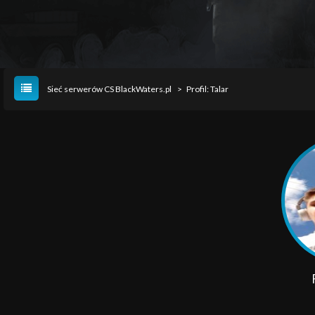
Sieć serwerów CS BlackWaters.pl
>
Profil: Talar