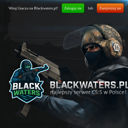
Witaj Graczu na Blackwaters.pl!
Zaloguj sie
lub
Zarejestruj sie