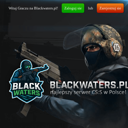
Witaj Graczu na Blackwaters.pl!
Zaloguj sie
lub
Zarejestruj sie