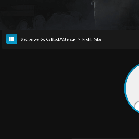
Sieć serwerów CS BlackWaters.pl
>
Profil: Kękę