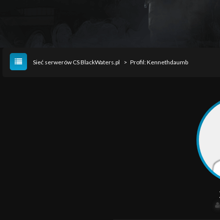
Sieć serwerów CS BlackWaters.pl
>
Profil: Kennethdaumb