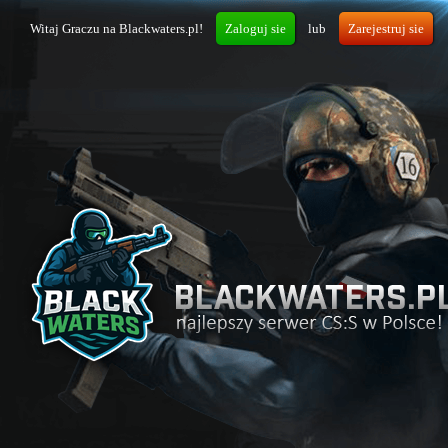
Witaj Graczu na Blackwaters.pl!
Zaloguj sie
lub
Zarejestruj sie