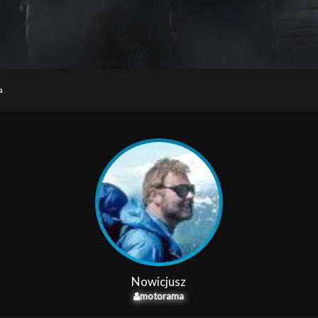
a
Nowicjusz
motorama