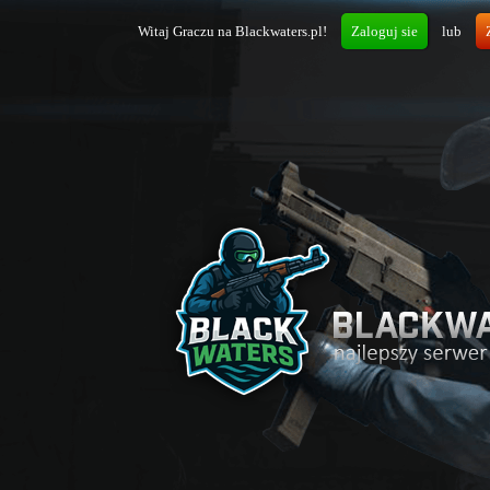
Witaj Graczu na Blackwaters.pl!
Zaloguj sie
lub