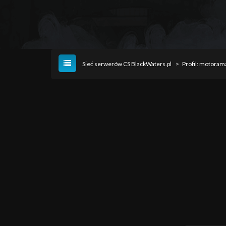
Sieć serwerów CS BlackWaters.pl
>
Profil: motoram