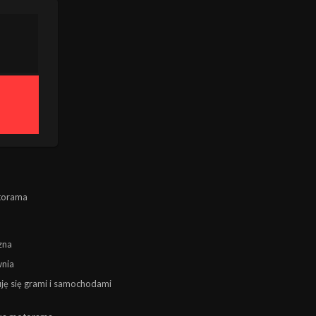
torama
zna
wnia
uję się grami i samochodami