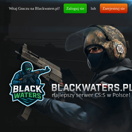
Witaj Graczu na Blackwaters.pl!
Zaloguj sie
lub
Zarejestruj sie