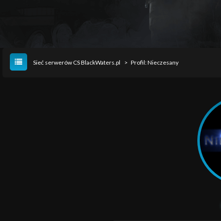
Sieć serwerów CS BlackWaters.pl
>
Profil: Nieczesany