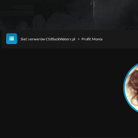
Sieć serwerów CS BlackWaters.pl
>
Profil: Monia