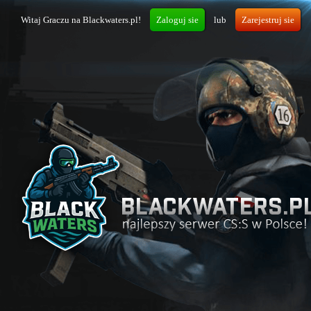
Witaj Graczu na Blackwaters.pl!
Zaloguj sie
lub
Zarejestruj sie