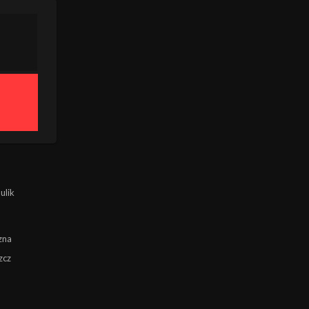
ulik
zna
zcz