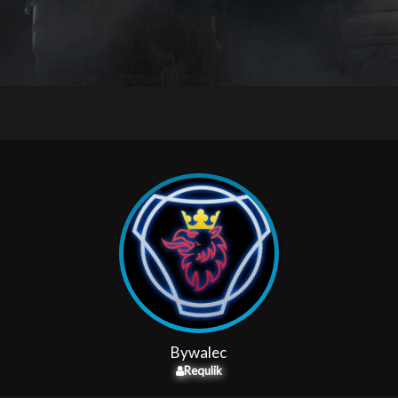
Bywalec
Requlik