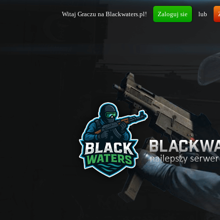
Witaj Graczu na Blackwaters.pl!
Zaloguj sie
lub