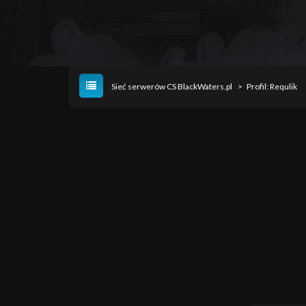
Sieć serwerów CS BlackWaters.pl
>
Profil: Requlik