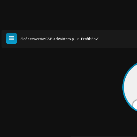
Sieć serwerów CS BlackWaters.pl
>
Profil: Envi