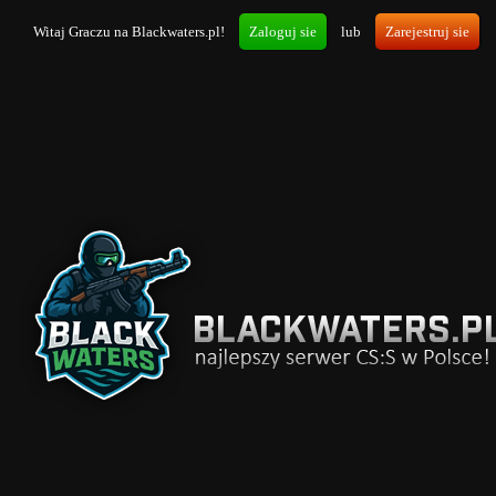
Witaj Graczu na Blackwaters.pl!
Zaloguj sie
lub
Zarejestruj sie