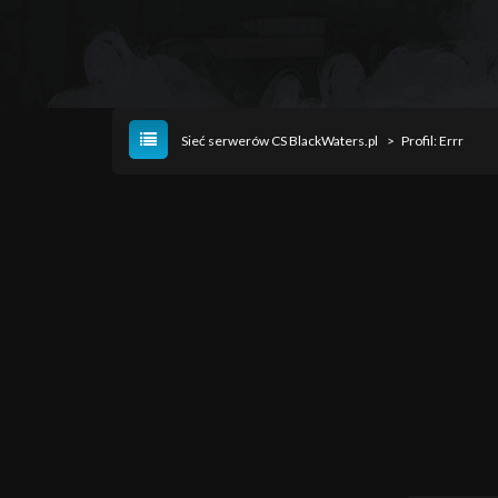
Sieć serwerów CS BlackWaters.pl
>
Profil: Errr