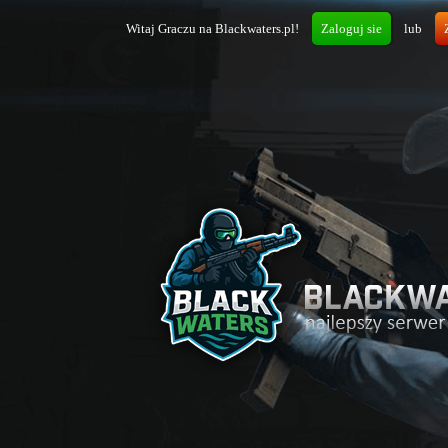
Witaj Graczu na Blackwaters.pl!
Zaloguj sie
lub