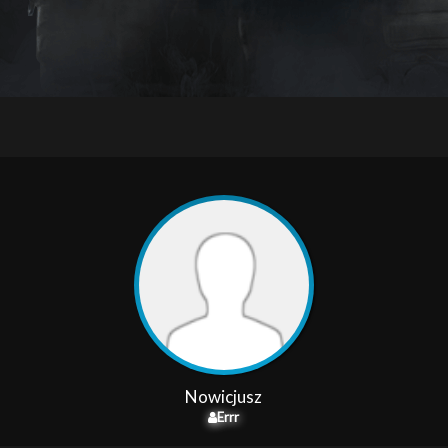
Nowicjusz
Errr