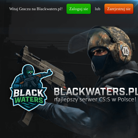
Witaj Graczu na Blackwaters.pl!
Zaloguj sie
lub
Zarejestruj sie