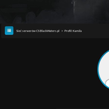
Sieć serwerów CS BlackWaters.pl
>
Profil: Kamila