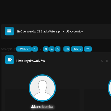
Sieć serwerów CS BlackWaters.pl
>
Użytkownicy
Strony (10):
« Wstecz
1
2
3
4
5
…
10
Dalej »
Lista użytkowników
A
B
karolbomba