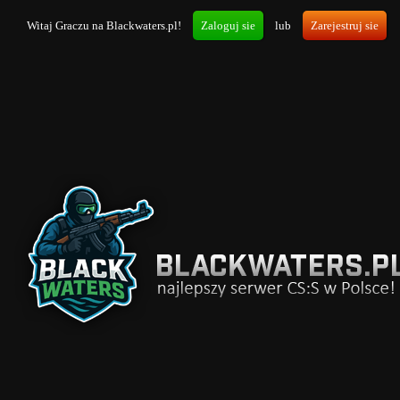
Witaj Graczu na Blackwaters.pl!
Zaloguj sie
lub
Zarejestruj sie