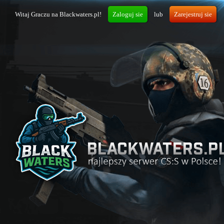
Witaj Graczu na Blackwaters.pl!
Zaloguj sie
lub
Zarejestruj sie