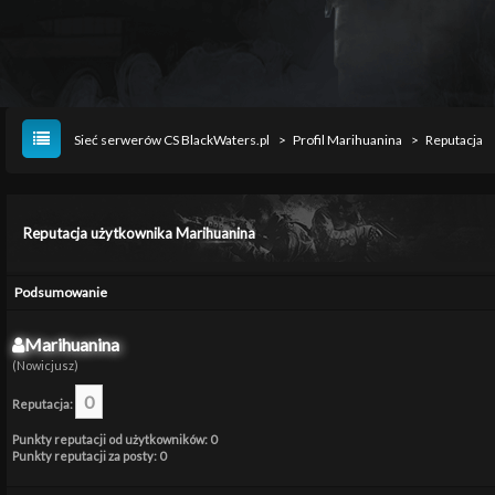
Sieć serwerów CS BlackWaters.pl
>
Profil Marihuanina
>
Reputacja
Reputacja użytkownika Marihuanina
Podsumowanie
Marihuanina
(Nowicjusz)
0
Reputacja:
Punkty reputacji od użytkowników: 0
Punkty reputacji za posty: 0