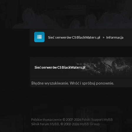
Sieć serwerów CS BlackWaters.pl
>
Informacja
Sieć serwerów CS BlackWaters.pl
Błędne wyszukiwanie. Wróć i spróbuj ponownie.
Polskie tłumaczenie © 2007-2026
Polski Support MyBB
Silnik forum
MyBB
, © 2002-2026
MyBB Group
.