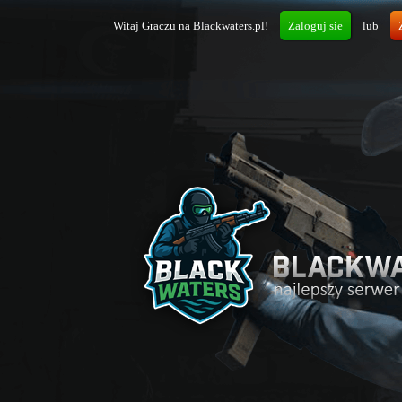
Witaj Graczu na Blackwaters.pl!
Zaloguj sie
lub