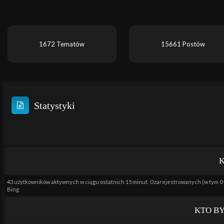
1672 Tematów
15661 Postów
Statystyki
K
43 użytkowników aktywnych w ciągu ostatnich 15 minut: 0 zarejestrowanych (w tym 0 
Bing
KTO BY