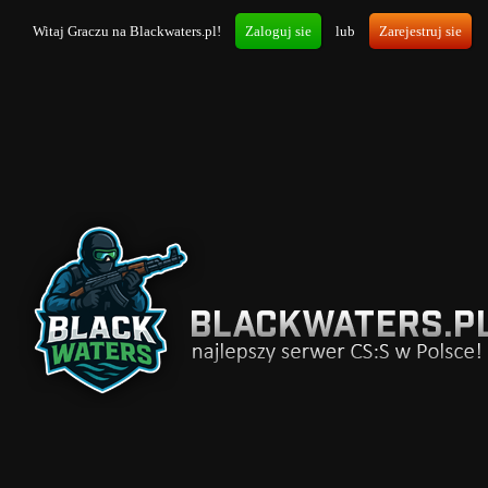
Witaj Graczu na Blackwaters.pl!
Zaloguj sie
lub
Zarejestruj sie