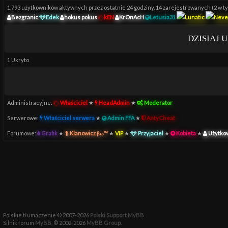
1,793 użytkowników aktywnych przez ostatnie 24 godziny. 14 zarejestrowanych (2 w ty
Bezgranic
Edek
hokus pokus
kEN
KrOnAcH
Letusia31
Lunatic
Neve
DZISIAJ 
1 Ukryto
Administracyjne:
Właściciel
★
HeadAdmin
★
Moderator
Serwerowe:
Właściciel serwera
★
Admin FFA
★
AntyCheat
Forumowe:
Grafik
★
Klanowicz βω™
★
VIP
★
Przyjaciel
★
Kobieta
★
Użytko
Polskie tłumaczenie © 2007-2026
Polski Support MyBB
Silnik forum
MyBB
, © 2002-2026
MyBB Group
.