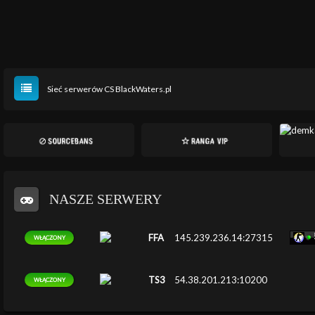
Sieć serwerów CS BlackWaters.pl
NASZE SERWERY
FFA
145.239.236.14:27315
WŁĄCZONY
TS3
54.38.201.213:10200
WŁĄCZONY